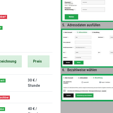
hbar!
r
zeichnung
Preis
30 € /
eit
Stunde
buchbar
40 € /
ime