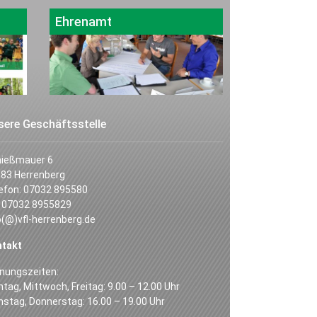
Ehrenamt
sere Geschäftsstelle
hießmauer 6
83 Herrenberg
efon: 07032 895580
 07032 8955829
o(@)vfl-herrenberg.de
ntakt
nungszeiten:
tag, Mittwoch, Freitag: 9.00 – 12.00 Uhr
nstag, Donnerstag: 16.00 – 19.00 Uhr