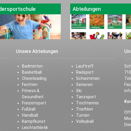
dersportschule
Abteilungen
Unsere Abteilungen
Un
Badminton
Lauftreff
Sc
Basketball
Radsport
710
Cheerleading
Schwimmen
Tel
Fechten
Senioren
Fax
Fitness &
Ski
inf
Gesundheit
Tanzsport
Ko
Freizeitsport
Tischtennis
Fußball
Triathlon
Öff
Handball
Turnen
Mon
Kampfkunst
Volleyball
Die
Leichtathletik