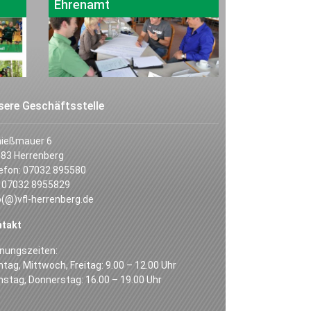
Ehrenamt
sere Geschäftsstelle
hießmauer 6
83 Herrenberg
efon: 07032 895580
 07032 8955829
o(@)vfl-herrenberg.de
ntakt
nungszeiten:
tag, Mittwoch, Freitag: 9.00 – 12.00 Uhr
nstag, Donnerstag: 16.00 – 19.00 Uhr