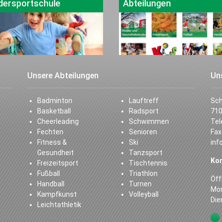
dersportschule
Abteilungen
Unsere Abteilungen
Un
Badminton
Lauftreff
Sc
Basketball
Radsport
710
Cheerleading
Schwimmen
Tel
Fechten
Senioren
Fax
Fitness &
Ski
inf
Gesundheit
Tanzsport
Ko
Freizeitsport
Tischtennis
Fußball
Triathlon
Öff
Handball
Turnen
Mon
Kampfkunst
Volleyball
Die
Leichtathletik