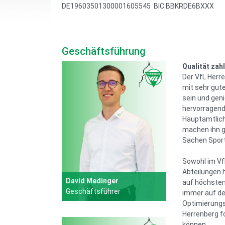
DE19603501300001605545 BIC:BBKRDE6BXXX
Geschäftsführung
Qualität zahl
Der VfL Herre
mit sehr gut
sein und gen
hervorragend
Hauptamtlich
machen ihn g
Sachen Sport
Sowohl im Vf
Abteilungen 
David Medinger
auf höchstem
Geschäftsführer
immer auf d
Optimierungs
Herrenberg f
können.