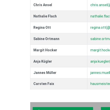
Chris Ansel
chris.ansel(
Nathalie Flach
nathalie.fla
Regina Ott
regina.ott(@
Sabine Ortmann
sabine.ortm
Margit Hocker
margit.hock
Anja Kügler
anja.kuegler
Jannes Müller
jannes.muel
Carsten Faix
hausmeister