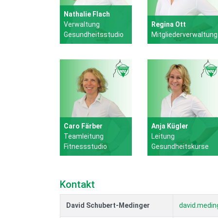
Nathalie Flach
Verwaltung
Regina Ott
Gesundheitsstudio
Mitgliederverwaltung
Caro Färber
Anja Kügler
Teamleitung
Leitung
Fitnessstudio
Gesundheitskurse
Kontakt
David Schubert-Medinger
david.medin