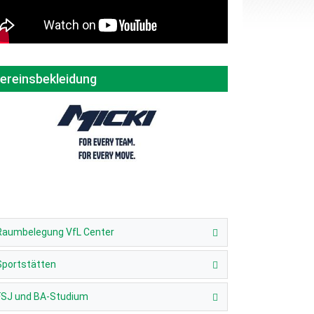
ereinsbekleidung
Raumbelegung VfL Center
Sportstätten
FSJ und BA-Studium